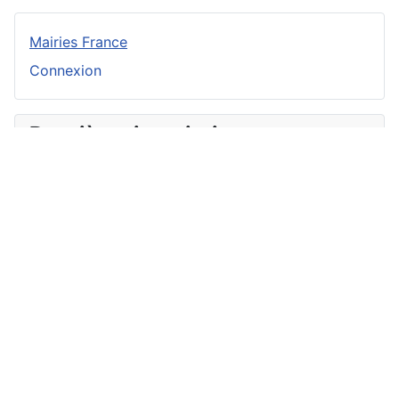
Mairies France
Connexion
Dernières inscriptions
Valmeinier
Pont-Croix
Brétignolles-sur-Mer
La Tranche-sur-Mer
Beaumetz
Albert
Abbeville
Amiens