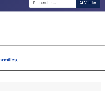
Valider
Type 2 or more characters for results.
rmilles.