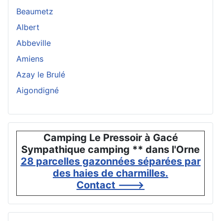
Beaumetz
Albert
Abbeville
Amiens
Azay le Brulé
Aigondigné
Camping Le Pressoir à Gacé
Sympathique camping ** dans l'Orne
28 parcelles gazonnées séparées par
des haies de charmilles.
Contact --->