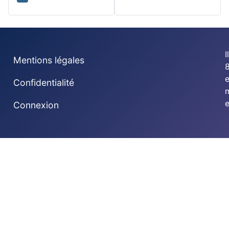
I
Mentions légales
8
Confidentialité
e
Connexion