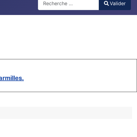
Valider
Type 2 or more characters for results.
rmilles.