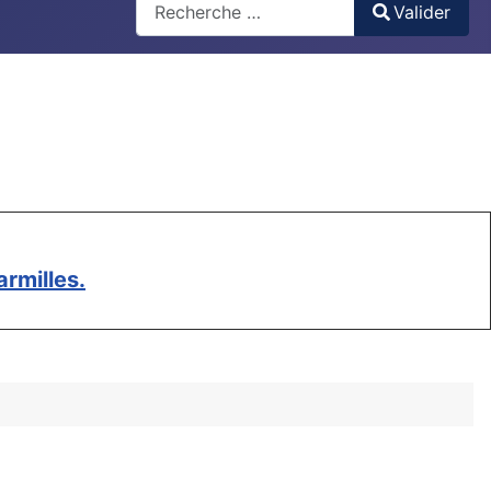
Valider
Type 2 or more characters for results.
rmilles.