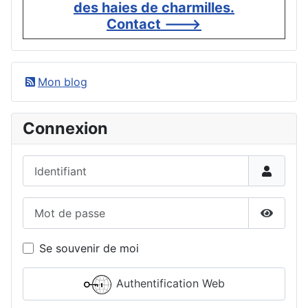
des haies de charmilles.
Contact --->
Mon blog
Connexion
Identifiant
Mot de passe
Affiche
Se souvenir de moi
Authentification Web