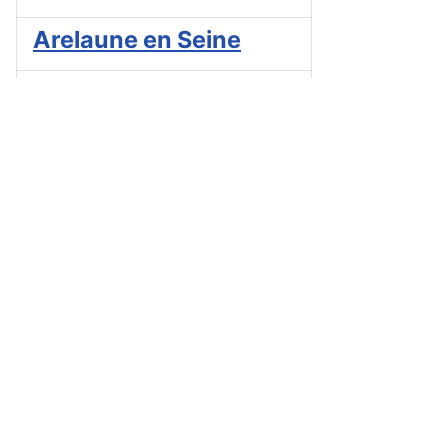
Arelaune en Seine
Argences
Argenteuil
Argonay
Armentières
Arnage
Arnouville Les
Gonesse
Arpajon