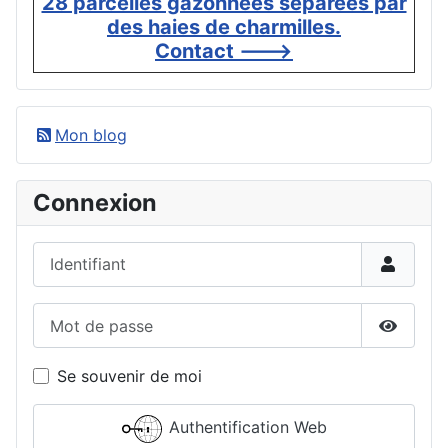
28 parcelles gazonnées séparées par
des haies de charmilles.
Contact --->
Mon blog
Connexion
Identifiant
Mot de passe
Affiche
Se souvenir de moi
Authentification Web