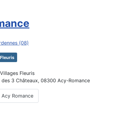
mance
rdennes (08)
 Fleuris
 Villages Fleuris
e des 3 Châteaux, 08300 Acy-Romance
e : Acy Romance