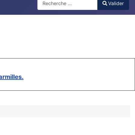
Valider
Type 2 or more characters for results.
rmilles.