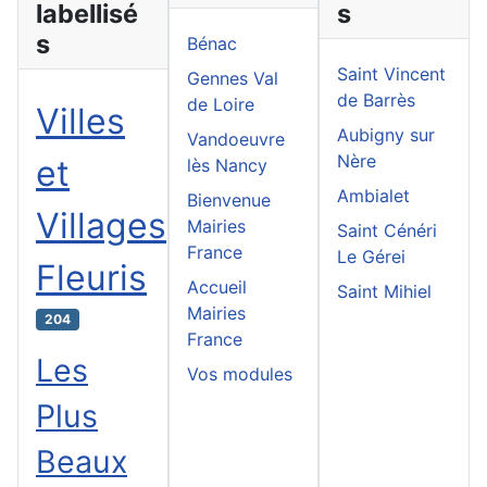
labellisé
s
s
Bénac
Saint Vincent
Gennes Val
de Barrès
de Loire
Villes
Aubigny sur
Vandoeuvre
Nère
et
lès Nancy
Ambialet
Bienvenue
Villages
Mairies
Saint Cénéri
France
Le Gérei
Fleuris
Accueil
Saint Mihiel
Mairies
204
France
Les
Vos modules
Plus
Beaux