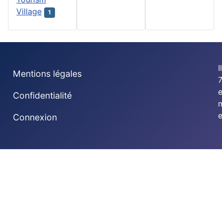
Village
1
I
Mentions légales
7
Confidentialité
e
Connexion