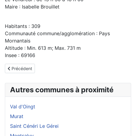
Maire : Isabelle Brouillet
Habitants : 309
Communauté commune/agglomération : Pays
Mornantais
Altitude : Min. 613 m; Max. 731 m
Insee : 69166
Article précédent : Val d'Oingt
Précédent
Autres communes à proximité
Val d'Oingt
Murat
Saint Cénéri Le Gérei
Montsalvy