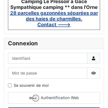
Camping Le Pressoir à Gacé
Sympathique camping ** dans l'Orne
28 parcelles gazonnées séparées par
des haies de charmilles.
Contact --->
Connexion
Identifiant
Mot de passe
Affiche
Se souvenir de moi
Authentification Web