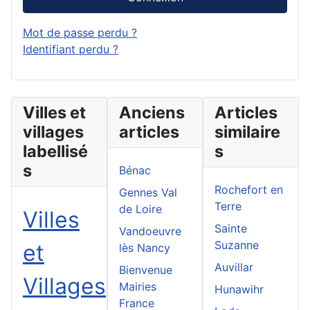
Mot de passe perdu ?
Identifiant perdu ?
Villes et
Anciens
Articles
villages
articles
similaire
labellisé
s
s
Bénac
Rochefort en
Gennes Val
Terre
de Loire
Villes
Sainte
Vandoeuvre
Suzanne
et
lès Nancy
Auvillar
Bienvenue
Villages
Mairies
Hunawihr
France