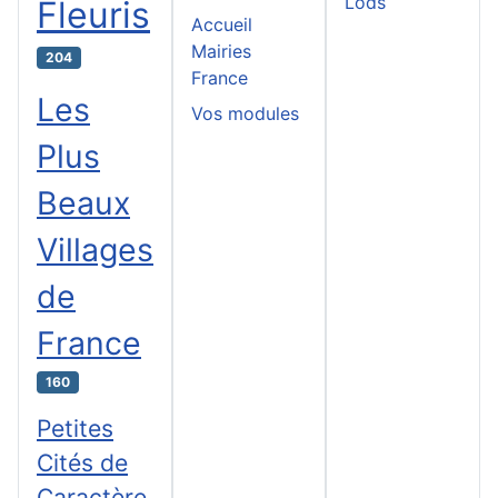
Lods
Fleuris
Accueil
Mairies
204
France
Les
Vos modules
Plus
Beaux
Villages
de
France
160
Petites
Cités de
Caractère