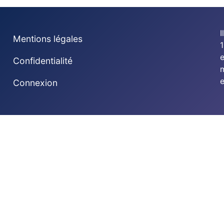
I
Mentions légales
1
Confidentialité
e
Connexion