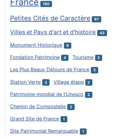
France
160
Petites Cités de Caractère
67
Villes et Pays d'art et d'histoire
43
Monument Historique
6
Fondation Patrimoine
Tourisme
4
3
Les Plus Beaux Détours de France
3
Station Verte
Village étape
3
2
Patrimoine mondial de l'Unesco
2
Chemin de Compostelle
2
Grand Site de France
1
Site Patrimonial Remarquable
1