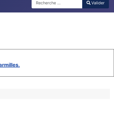
Valider
Type 2 or more characters for results.
rmilles.