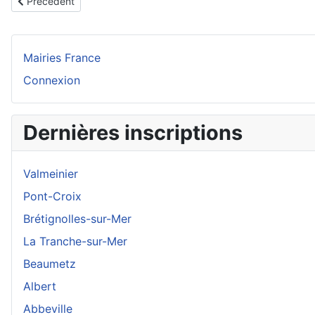
Article précédent : Arcueil
Précédent
Mairies France
Connexion
Dernières inscriptions
Valmeinier
Pont-Croix
Brétignolles-sur-Mer
La Tranche-sur-Mer
Beaumetz
Albert
Abbeville