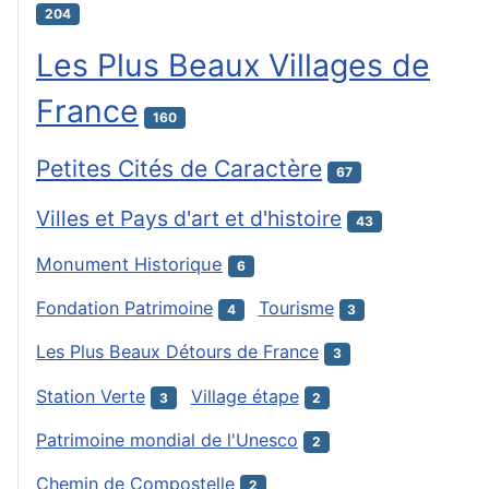
204
Les Plus Beaux Villages de
France
160
Petites Cités de Caractère
67
Villes et Pays d'art et d'histoire
43
Monument Historique
6
Fondation Patrimoine
Tourisme
4
3
Les Plus Beaux Détours de France
3
Station Verte
Village étape
3
2
Patrimoine mondial de l'Unesco
2
Chemin de Compostelle
2