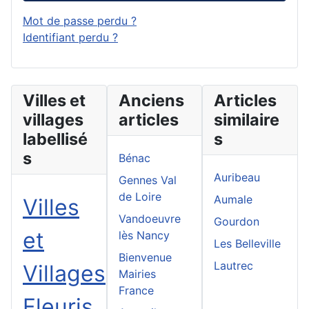
Mot de passe perdu ?
Identifiant perdu ?
Villes et
Anciens
Articles
villages
articles
similaire
labellisé
s
s
Bénac
Auribeau
Gennes Val
de Loire
Aumale
Villes
Vandoeuvre
Gourdon
et
lès Nancy
Les Belleville
Bienvenue
Lautrec
Villages
Mairies
France
Fleuris